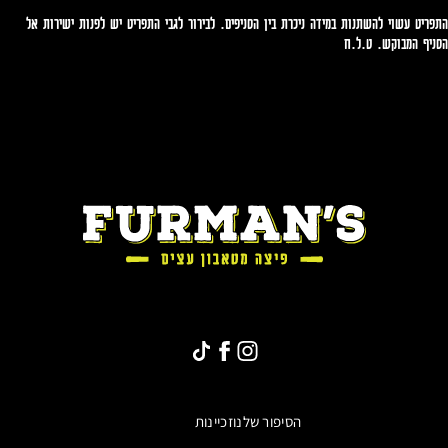
התפריט עשוי להשתנות במידה ניכרת בין הסניפים. לבירור לגבי התפריט יש לפנות ישירות אל
הסניף המבוקש. ט.ל.ח
*8865
לעמוד
Furmans
Tiktok
Pro
link
הפייסבוק
של
באינסטגרם
הסיפור שלנו
זכיינות
Furmans